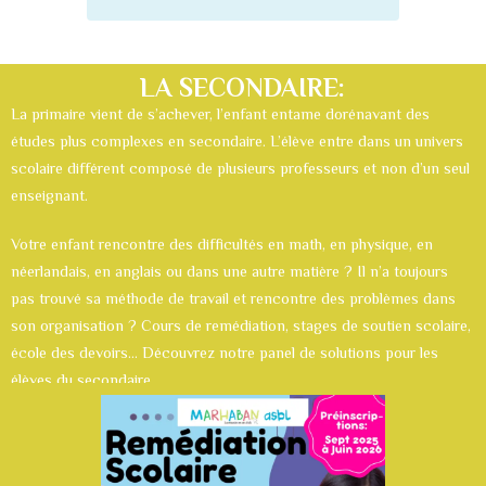
LA SECONDAIRE:
La
primaire
vient de s’achever, l’enfant entame dorénavant des
études plus complexes en secondaire. L’élève entre dans un univers
scolaire différent composé de plusieurs professeurs et non d’un seul
enseignant.
Votre enfant rencontre des difficultés en math, en physique, en
néerlandais, en anglais ou dans une autre matière ? Il n’a toujours
pas trouvé sa méthode de travail et rencontre des problèmes dans
son organisation ? Cours de remédiation, stages de soutien scolaire,
école des devoirs… Découvrez notre panel de solutions pour les
élèves du secondaire.